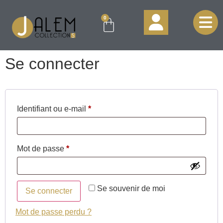
0
Mon compte
Moyens de paiement
Mot de passe perdu
Se connecter
Identifiant ou e-mail
*
Mot de passe
*
Se souvenir de moi
Se connecter
Mot de passe perdu ?